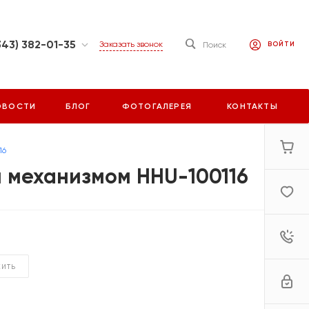
343) 382-01-35
Заказать звонок
Поиск
ВОЙТИ
инбург, ул.
х бригад 15, стр.
2
ОВОСТИ
БЛОГ
ФОТОГАЛЕРЕЯ
КОНТАКТЫ
:00-18:00
ыходной
orrus.ru
16
 механизмом HHU-100116
ЖИТЬ