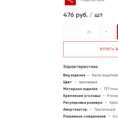
476 руб.
/
шт
-
+
КУПИТЬ В
Характеристики
Вид изделия
—
Каска защитная
Цвет
—
оранжевый
Материал изделия
—
ПП (пол
Крепление оголовья
—
8 точе
Регулировка размера
—
Храп
Амортизатор
—
Текстильный
Разъемное соединение
—
Ест