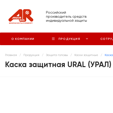
Российский
производитель средств
индивидуальной защиты
О КОМПАНИИ
ПРОДУКЦИЯ
СОТРУ
Главная
/
Продукция
/
Защита головы
/
Каски защитные
/
Каска
Каска защитная URAL (УРАЛ