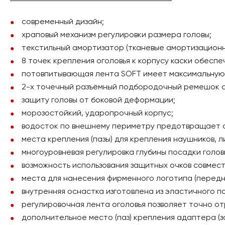
современный дизайн;
храповый механизм регулировки размера головы;
текстильный амортизатор (тканевые амортизационн
8 точек крепления оголовья к корпусу каски обесп
потовпитывающая лента SOFT имеет максимальную д
2-х точечный разъёмный подбородочный ремешок с 
защиту головы от боковой деформации;
морозостойкий, ударопрочный корпус;
водосток по внешнему периметру предотвращает с
места крепления (пазы) для крепления наушников, л
многоуровневая регулировка глубины посадки головы
возможность использования защитных очков совмес
места для нанесения фирменного логотипа (передняя
внутренняя оснастка изготовлена из эластичного 
регулировочная лента оголовья позволяет точно от
дополнительное место (паз) крепления адаптера (з