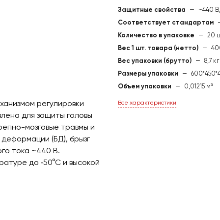
Защитные свойства
—
~440 В
Соответствует стандартам
Количество в упаковке
—
20 ш
Вес 1 шт. товара (нетто)
—
40
Вес упаковки (брутто)
—
8,7 кг
Размеры упаковки
—
600*450*
Объем упаковки
—
0,01215 м³
ханизмом регулировки
Все характеристики
влена для защиты головы
епно-мозговые травмы и
деформации (БД), брызг
го тока ~440 В.
ратуре до ‐50°С и высокой