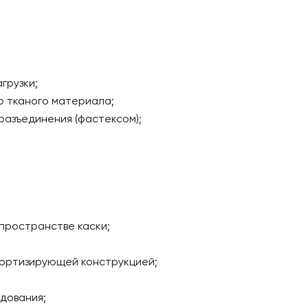
грузки;
о тканого материала;
разъединения (фастексом);
пространстве каски;
мортизирующей конструкцией;
дования;