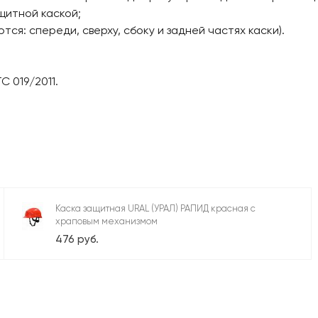
щитной каской;
я: спереди, сверху, сбоку и задней частях каски).
 019/2011.
Каска защитная URAL (УРАЛ) РАПИД красная с
храповым механизмом
476 руб.