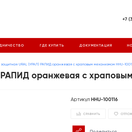
+7 (
г. Екатер
Фронтовы
28, офис 
ДНИЧЕСТВО
ГДЕ КУПИТЬ
ДОКУМЕНТАЦИЯ
Н
Пн-Пт: 9
Cб-Вс: В
info@arm
 защитная URAL (УРАЛ) РАПИД оранжевая с храповым механизмом HHU-1001
) РАПИД оранжевая с храповым
Артикул
HHU-100116
СРАВНИТЬ
ОТЛО
Поделиться