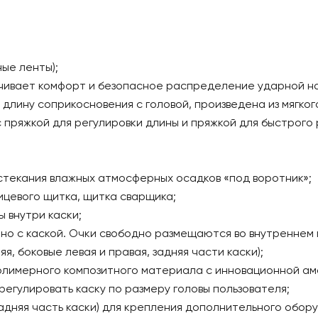
ые ленты);
ечивает комфорт и безопасное распределение ударной на
лину соприкосновения с головой, произведена из мягког
пряжкой для регулировки длины и пряжкой для быстрого 
текания влажных атмосферных осадков «под воротник»;
ицевого щитка, щитка сварщика;
 внутри каски;
тно с каской. Очки свободно размещаются во внутреннем 
, боковые левая и правая, задняя части каски);
полимерного композитного материала с инновационной а
регулировать каску по размеру головы пользователя;
адняя часть каски) для крепления дополнительного обору