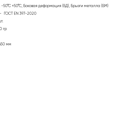
, -50°С +50°С, Боковая деформация (БД), Брызги металла (БМ)
—
ГОСТ EN 397-2020
т.
0 гр
450 мм