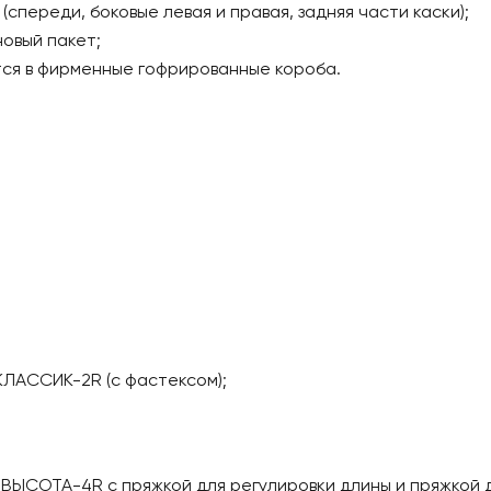
переди, боковые левая и правая, задняя части каски);
новый пакет;
тся в фирменные гофрированные короба.
КЛАССИК-2R (с фастексом);
ВЫСОТА-4R с пряжкой для регулировки длины и пряжкой д