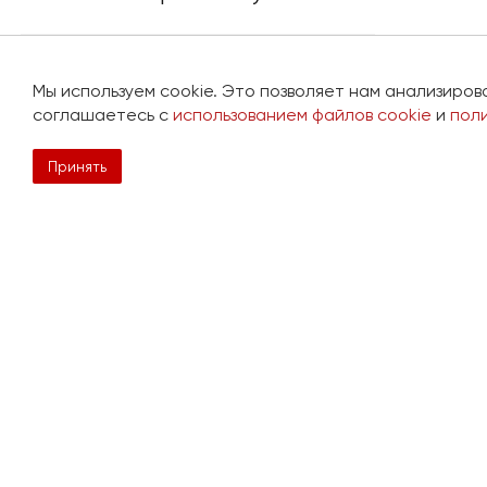
Очки защитные открытые FUEGO
(для защитных касок), прозрачные
Мы используем cookie. Это позволяет нам анализиров
(FUEGOARIN)
соглашаетесь с
использованием файлов cookie
и
пол
528 руб.
Принять
Просмотренные товары
Каска защитная URAL
(УРАЛ) РАПИД оранжевая
с храповым механизмом
476 руб.