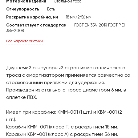
Материал изделия
—
Стальной трос
Огнеупорность
—
Есть
Раскрытие карабина, мм
—
18 мм/2*56 мм
Соответствует стандартам
—
ГОСТ EN 354-2019, ГОСТ Р ЕН
355-2008
Все характеристики
Двуплечий огнеупорный строп из металлического
троса с амортизатором применяется совместно со
страховочными привязями для удержания.
Произведен из стального троса диаметром 6 мм, в
оплетке ПВХ.
Имеет три карабина: КММ-001 (1 шт.) и КБМ-001 (2
шт.).
Карабин КММ-001 (класс Т) с раскрытием 18 мм.
Карабин КБМ-001 (класс А) с раскрытием 56 мм.