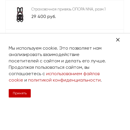
Страховочная привязь ОПОРА NNA, разм.1
29 400 руб.
Страховочная привязь АДРЕНАЛИН
11 800 руб.
Мы используем cookie. Это позволяет нам
анализировать взаимодействие
посетителей с сайтом и делать его лучше.
Продолжая пользоваться сайтом, вы
Пояс для удержания СУППОРТ, разм.1
соглашаетесь с
использованием файлов
1 590 руб.
cookie
и
политикой конфиденциальности
.
Принять
Просмотренные товары
Строп страховочный