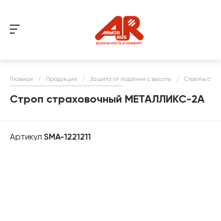
Главная
/
Продукция
/
Защита от падения с высоты
/
Стропы стра
Строп страховочный МЕТАЛЛИКС-2А
Артикул
SMA-1221211