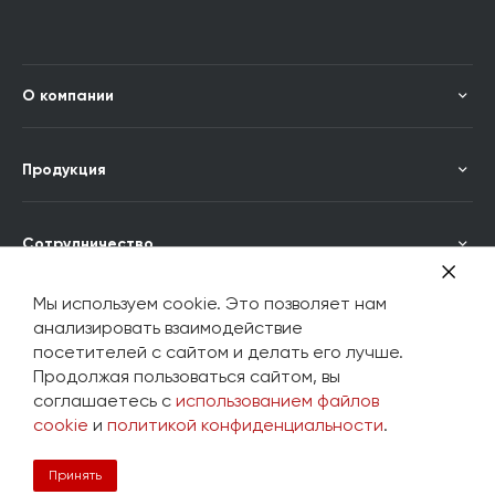
О компании
Продукция
Сотрудничество
Мы используем cookie. Это позволяет нам
Где купить
анализировать взаимодействие
посетителей с сайтом и делать его лучше.
Продолжая пользоваться сайтом, вы
соглашаетесь с
использованием файлов
+7 (343) 382-01-35
cookie
и
политикой конфиденциальности
.
ОБРАТНАЯ СВЯЗЬ
+7(922)156-80-18
Принять