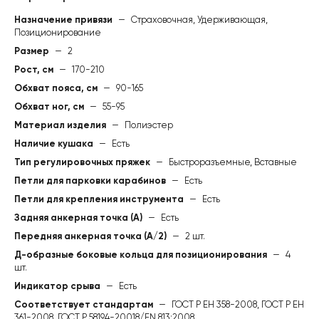
Назначение привязи
—
Страховочная, Удерживающая,
Позиционирование
Размер
—
2
Рост, см
—
170-210
Обхват пояса, см
—
90-165
Обхват ног, см
—
55-95
Материал изделия
—
Полиэстер
Наличие кушака
—
Есть
Тип регулировочных пряжек
—
Быстроразъемные, Вставные
Петли для парковки карабинов
—
Есть
Петли для крепления инструмента
—
Есть
Задняя анкерная точка (А)
—
Есть
Передняя анкерная точка (А/2)
—
2 шт.
Д-образные боковые кольца для позиционирования
—
4
шт.
Индикатор срыва
—
Есть
Соответствует стандартам
—
ГОСТ Р ЕН 358-2008, ГОСТ Р ЕН
361-2008, ГОСТ Р 58194-20018/EN 813:2008