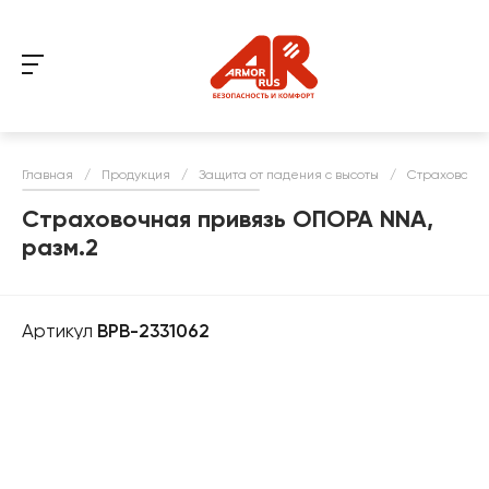
Главная
/
Продукция
/
Защита от падения с высоты
/
Страховочны
Страховочная привязь ОПОРА NNA,
разм.2
Артикул
BPB-2331062