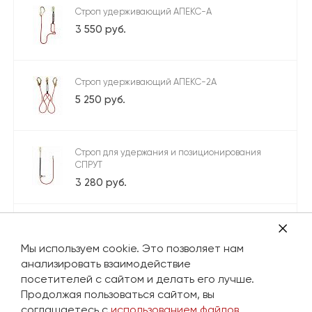
Строп удерживающий АПЕКС-А
3 550 руб.
Строп удерживающий АПЕКС-2А
5 250 руб.
Строп для удержания и позиционирования
СПРУТ
3 280 руб.
Строп страховочный МЕТАЛЛИКС-А
3 950 руб.
Мы используем cookie. Это позволяет нам
анализировать взаимодействие
посетителей с сайтом и делать его лучше.
Продолжая пользоваться сайтом, вы
Строп удерживающий СЕГМЕНТ
соглашаетесь с
использованием файлов