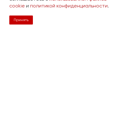
2 050 руб.
cookie
и
политикой конфиденциальности
.
Принять
Просмотренные товары
Страховочная привязь ОПОРА NNA,
разм.2
29 400 руб.
Нужна консультация?
Подробно расскажем о наших услугах, видах работ