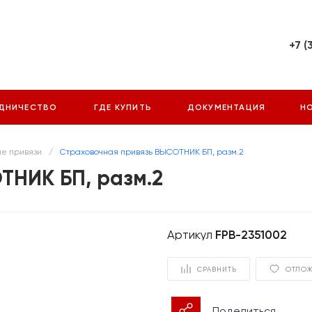
+7 (
г. Екатер
Фронтовы
28, офис 
ДНИЧЕСТВО
ГДЕ КУПИТЬ
ДОКУМЕНТАЦИЯ
Н
Пн-Пт: 9
Cб-Вс: В
info@arm
е привязи
/
Страховочная привязь ВЫСОТНИК БП, разм.2
ТНИК БП, разм.2
Артикул
FPB-2351002
СРАВНИТЬ
ОТЛО
Поделиться