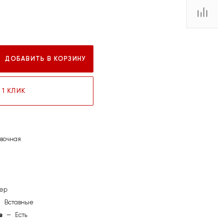
ДОБАВИТЬ В КОРЗИНУ
 1 КЛИК
вочная
ер
—
Вставные
в
—
Есть