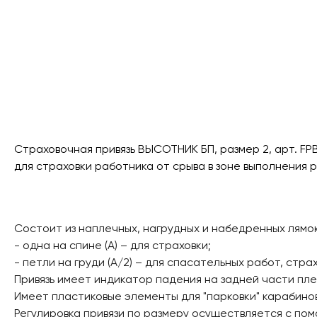
Страховочная привязь ВЫСОТНИК БП, размер 2, арт. F
для страховки работника от срыва в зоне выполнения р
Состоит из наплечных, нагрудных и набедренных лямок
- одна на спине (А) – для страховки;
- петли на груди (А/2) – для спасательных работ, стр
Привязь имеет индикатор падения на задней части плеч
Имеет пластиковые элементы для "парковки" карабинов 
Регулировка привязи по размеру осуществляется с помо