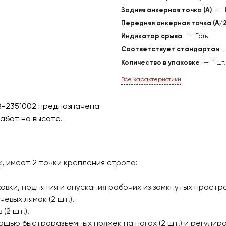
Задняя анкерная точка (А)
—
Передняя анкерная точка (А/2
Индикатор срыва
—
Есть
Соответствует стандартам
Количество в упаковке
—
1 шт.
Все характеристики
PB-2351002 предназначена
абот на высоте.
, имеет 2 точки крепления стропа:
аховки, поднятия и опускания рабочих из замкнутых простр
евых лямок (2 шт.).
(2 шт.).
щью быстроразъемных пряжек на ногах (2 шт.) и регулиров