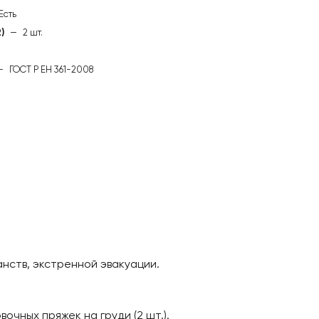
Есть
)
—
2 шт.
—
ГОСТ Р ЕН 361-2008
анств, экстренной эвакуации.
очных пряжек на груди (2 шт.).