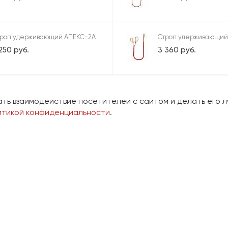
троп удерживающий АПЕКС-2А
Строп удерживающий
250 руб.
3 360 руб.
троп удерживающий СЕГМЕНТ
ать взаимодействие посетителей с сайтом и делать его л
050 руб.
итикой конфиденциальности
.