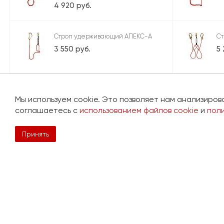
4 920 руб.
Строп удерживающий АПЕКС-А
С
3 550 руб.
5 
Строп страховочный МЕТАЛЛИКС-
С
А
Мы используем cookie. Это позволяет нам анализиров
2 
соглашаетесь с
использованием файлов cookie
и
пол
3 950 руб.
Принять
Просмотренные товары
Страховочная привязь
ВЫСОТНИК БП, разм.2
4 950 руб.