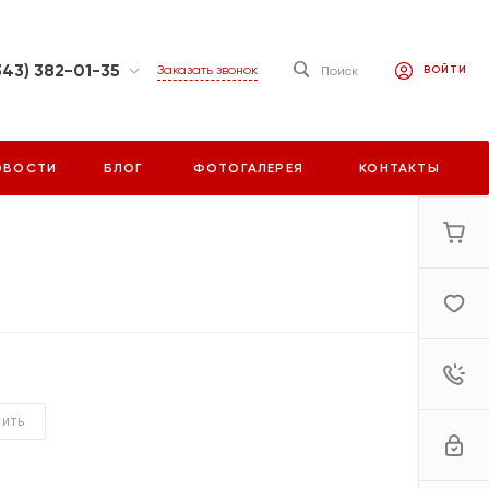
343) 382-01-35
Заказать звонок
Поиск
ВОЙТИ
инбург, ул.
х бригад 15, стр.
2
ОВОСТИ
БЛОГ
ФОТОГАЛЕРЕЯ
КОНТАКТЫ
:00-18:00
ыходной
orrus.ru
ЖИТЬ